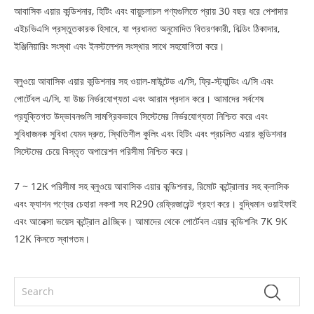
আবাসিক এয়ার কন্ডিশনার, হিটিং এবং বায়ুচলাচল পণ্যগুলিতে প্রায় 30 বছর ধরে পেশাদার
এইচভিএসি প্রস্তুতকারক হিসাবে, যা প্রধানত অনুমোদিত বিতরণকারী, বিল্ডিং ঠিকাদার,
ইঞ্জিনিয়ারিং সংস্থা এবং ইনস্টলেশন সংস্থার সাথে সহযোগিতা করে।
ব্লুওয়ে আবাসিক এয়ার কন্ডিশনার সহ ওয়াল-মাউন্টেড এ/সি, ফ্রি-স্ট্যান্ডিং এ/সি এবং
পোর্টেবল এ/সি, যা উচ্চ নির্ভরযোগ্যতা এবং আরাম প্রদান করে। আমাদের সর্বশেষ
প্রযুক্তিগত উদ্ভাবনগুলি সামগ্রিকভাবে সিস্টেমের নির্ভরযোগ্যতা নিশ্চিত করে এবং
সুবিধাজনক সুবিধা যেমন দ্রুত, স্থিতিশীল কুলিং এবং হিটিং এবং প্রচলিত এয়ার কন্ডিশনার
সিস্টেমের চেয়ে বিস্তৃত অপারেশন পরিসীমা নিশ্চিত করে।
7 ~ 12K পরিসীমা সহ ব্লুওয়ে আবাসিক এয়ার কন্ডিশনার, রিমোট কন্ট্রোলার সহ ক্লাসিক
এবং ফ্যাশন পণ্যের চেহারা নকশা সহ R290 রেফ্রিজারেন্ট গ্রহণ করে। বুদ্ধিমান ওয়াইফাই
এবং আলেক্সা ভয়েস কন্ট্রোল alচ্ছিক। আমাদের থেকে পোর্টেবল এয়ার কন্ডিশনিং 7K 9K
12K কিনতে স্বাগতম।