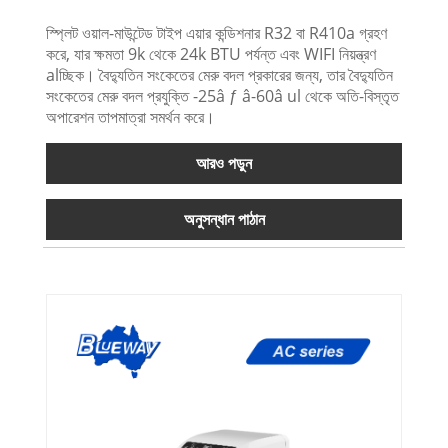
স্প্লিট ওয়াল-মাউন্টেড টাইপ এয়ার কন্ডিশনার R32 বা R410a গ্রহণ
করে, যার ক্ষমতা 9k থেকে 24k BTU পর্যন্ত এবং WIFI নিয়ন্ত্রণ
alচ্ছিক। বৈদ্যুতিন সংকেতের মেরু বদল প্রকারের জন্য, তার বৈদ্যুতিন
সংকেতের মেরু বদল প্রযুক্তি -25â ƒ â-60â ul থেকে অতি-বিস্তৃত
অপারেশন তাপমাত্রা সমর্থন করে।
আরও পড়ুন
অনুসন্ধান পাঠান