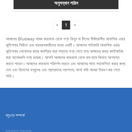
অনুসন্ধান পাঠান
<
1
>
আমাদের Blueway নামক কারখানা থেকে পণ্য কিনুন যা চীনের শীর্ষস্থানীয় আবাসিক এয়ার
কন্ডিশনার নির্মাতা এবং সরবরাহকারীদের মধ্যে একটি। আমাদের পাইকারি আবাসিক এয়ার
কন্ডিশনার লোকেদের কাছে জনপ্রিয় যারা সস্তায় পণ্য পেতে চান৷ আমাদের কাছে কাস্টমাইজ
করা অনেকগুলি পণ্য রয়েছে। আপনি আমাদের কারখানা থেকে কম দামে কিনতে আশ্বস্ত
করতে পারেন। আমাদের কারখানা পরিদর্শন করতে এবং আমাদের সাথে সহযোগিতা করার জন্য
দেশ এবং বিদেশের বন্ধুদের এবং গ্রাহকদের স্বাগতম, আশা করি আমরা দ্বিগুণ জয় পেতে
পারি।
ব্লুওয়ে সম্পর্কে
ব্লুওয়েতে স্বাগতম